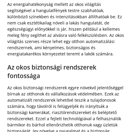
Az energiahatékonyság mellett az okos világítás
segítségével a hangulatfények testre szabhatóak,
különböző színekben és intenzitásokban állíthatóak be. Ez
nem csak esztétikailag növeli a lakás hangulatát, de
egészségügyi előnyökkel is jár, hiszen például a kellemes
meleg fény segíthet az alvásra való felkészülésben. Az okos
világítás szerves része lehet egy otthon automatizálási
rendszernek, ami kényelmes, biztonságos és
energiatakarékos környezetet teremt a lakók számára.
Az okos biztonsági rendszerek
fontossága
Az okos biztonsági rendszerek egyre növekvő jelentőséggel
bírnak az otthonok és vállalkozások védelmében. Ezek az
automatizált rendszerek lehetővé teszik a tulajdonosok
számára, hogy távolról is felügyeljék és irányítsák a
biztonsági kamerákat, riasztórendszereket és beléptető
rendszereket. Ezzel a fejlett technológiával a felhasználók
bármikor és bárhol ellenőrizhetik otthonuk vagy üzletük
biztonságát, így növelve a nyugalmat és a biztonság