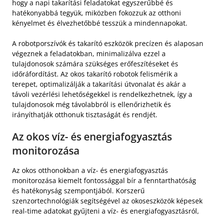
hogy a napi takarítási feladatokat egyszerűbbé és
hatékonyabbá tegyük, miközben fokozzuk az otthoni
kényelmet és élvezhetőbbé tesszük a mindennapokat.
A robotporszívók és takarító eszközök precízen és alaposan
végeznek a feladatokban, minimalizálva ezzel a
tulajdonosok számára szükséges erőfeszítéseket és
időráfordítást. Az okos takarító robotok felismérik a
terepet, optimalizálják a takarítási útvonalat és akár a
távoli vezérlési lehetőségekkel is rendelkezhetnek, így a
tulajdonosok még távolabbról is ellenőrizhetik és
irányíthatják otthonuk tisztaságát és rendjét.
Az okos víz- és energiafogyasztás
monitorozása
Az okos otthonokban a víz- és energiafogyasztás
monitorozása kiemelt fontossággal bír a fenntarthatóság
és hatékonyság szempontjából. Korszerű
szenzortechnológiák segítségével az okoseszközök képesek
real-time adatokat gyűjteni a víz- és energiafogyasztásról,