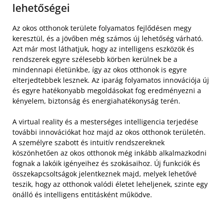
lehetőségei
Az okos otthonok területe folyamatos fejlődésen megy
keresztül, és a jövőben még számos új lehetőség várható.
Azt már most láthatjuk, hogy az intelligens eszközök és
rendszerek egyre szélesebb körben kerülnek be a
mindennapi életünkbe, így az okos otthonok is egyre
elterjedtebbek lesznek. Az iparág folyamatos innovációja új
és egyre hatékonyabb megoldásokat fog eredményezni a
kényelem, biztonság és energiahatékonyság terén.
A virtual reality és a mesterséges intelligencia terjedése
további innovációkat hoz majd az okos otthonok területén.
A személyre szabott és intuitív rendszereknek
köszönhetően az okos otthonok még inkább alkalmazkodni
fognak a lakóik igényeihez és szokásaihoz. Új funkciók és
összekapcsoltságok jelentkeznek majd, melyek lehetővé
teszik, hogy az otthonok valódi életet leheljenek, szinte egy
önálló és intelligens entitásként működve.