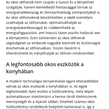
Az okos otthonok nem csupán a luxust és a kényelmet
szolgálják, hanem kiemelkedő fontossággal bírnak az
energiahatékonyság és fenntarthatóság szempontjából is.
Az okos otthonoknak köszönhetően a lakók személyre
szabhatják az otthonukat, optimalizálhatják az
energiatakarékosságot és csökkenthetik az
energiafogyasztást, ami hosszú távon pozitív hatással van
a környezetre. Ezen túlmenően az okos otthonok
segítségével az emberek nagyobb kontrollt és biztonságot
érezhetnek az otthonukban, hiszen távolról is
ellenőrizhetik és irányíthatják az otthoni rendszereket.
A legfontosabb okos eszközök a
konyhában
A modern technológia térnyerésével egyre elterjedtebbé
válnak az okos eszközök a konyhákban is. Az egyik
legfontosabb ilyen eszköz a hűtőszekrény, mely képes
automatikusan monitorozni a benne tárolt élelmiszerek
mennyiségét és a lejárati időket. Emellett számos okos
hűtőszekrény rendelkezik beépített kamerával is, így a