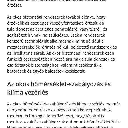
érzését.
Az okos biztonsági rendszerek további előnye, hogy
érzékelik az esetleges veszélyforrásokat, értesítik a
tulajdonost az esetleges behatolásról vagy tűzről, és
segítséget hívnak, ha szükséges. Ezek a rendszerek
korszerű technológiát alkalmaznak, mint például a
mozgásérzékelők, érintés nélküli beléptető rendszerek és
az intelligens zárak. Az okos biztonsági rendszerek ezen
funkciói összességében hozzájárulnak a tulajdonosok és
családtagok biztonságához, valamint csökkentik a
betörések és egyéb balesetek kockázatát.
Az okos hőmérséklet-szabályozás és
klíma vezérlés
Az okos hőmérséklet-szabályozás és klíma vezérlés ma már
elengedhetetlen része az okos otthon koncepciónak. A
modern technológia lehetővé teszi, hogy távolról is
monitorozzuk és szabályozzuk otthonunk hőmérsékletét és
klímaberendezéseit. Így nem csak kényelmesebbé válik