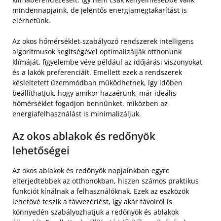
mindennapjaink, de jelentős energiamegtakarítást is
elérhetünk.
Az okos hőmérséklet-szabályozó rendszerek intelligens
algoritmusok segítségével optimalizálják otthonunk
klímáját, figyelembe véve például az időjárási viszonyokat
és a lakók preferenciáit. Emellett ezek a rendszerek
késleltetett üzemmódban működhetnek, így időben
beállíthatjuk, hogy amikor hazaérünk, már ideális
hőmérséklet fogadjon bennünket, miközben az
energiafelhasználást is minimalizáljuk.
Az okos ablakok és redőnyök
lehetőségei
Az okos ablakok és redőnyök napjainkban egyre
elterjedtebbek az otthonokban, hiszen számos praktikus
funkciót kínálnak a felhasználóknak. Ezek az eszközök
lehetővé teszik a távvezérlést, így akár távolról is
könnyedén szabályozhatjuk a redőnyök és ablakok