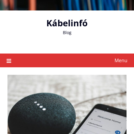
Skip
to
content
Kábelinfó
Blog
Menu