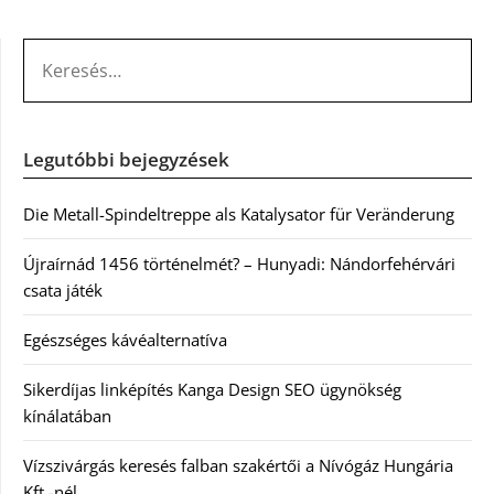
KERESÉS:
Legutóbbi bejegyzések
Die Metall-Spindeltreppe als Katalysator für Veränderung
Újraírnád 1456 történelmét? – Hunyadi: Nándorfehérvári
csata játék
Egészséges kávéalternatíva
Sikerdíjas linképítés Kanga Design SEO ügynökség
kínálatában
Vízszivárgás keresés falban szakértői a Nívógáz Hungária
Kft.-nél