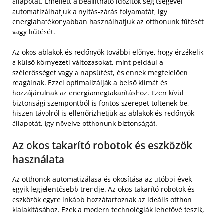
állapotát. Emellett a beállítható időzítők segítségével
automatizálhatjuk a nyitás-zárás folyamatát, így
energiahatékonyabban használhatjuk az otthonunk fűtését
vagy hűtését.
Az okos ablakok és redőnyök további előnye, hogy érzékelik
a külső környezeti változásokat, mint például a
szélerősséget vagy a napsütést, és ennek megfelelően
reagálnak. Ezzel optimalizálják a belső klímát és
hozzájárulnak az energiamegtakarításhoz. Ezen kívül
biztonsági szempontból is fontos szerepet töltenek be,
hiszen távolról is ellenőrizhetjük az ablakok és redőnyök
állapotát, így növelve otthonunk biztonságát.
Az okos takarító robotok és eszközök
használata
Az otthonok automatizálása és okosítása az utóbbi évek
egyik legjelentősebb trendje. Az okos takarító robotok és
eszközök egyre inkább hozzátartoznak az ideális otthon
kialakításához. Ezek a modern technológiák lehetővé teszik,