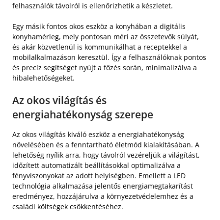
felhasználók távolról is ellenőrizhetik a készletet.
Egy másik fontos okos eszköz a konyhában a digitális
konyhamérleg, mely pontosan méri az összetevők súlyát,
és akár közvetlenül is kommunikálhat a receptekkel a
mobilalkalmazáson keresztül. Így a felhasználóknak pontos
és precíz segítséget nyújt a főzés során, minimalizálva a
hibalehetőségeket.
Az okos világítás és
energiahatékonyság szerepe
Az okos világítás kiváló eszköz a energiahatékonyság
növelésében és a fenntartható életmód kialakításában. A
lehetőség nyílik arra, hogy távolról vezéreljük a világítást,
időzített automatizált beállításokkal optimalizálva a
fényviszonyokat az adott helyiségben. Emellett a LED
technológia alkalmazása jelentős energiamegtakarítást
eredményez, hozzájárulva a környezetvédelemhez és a
családi költségek csökkentéséhez.