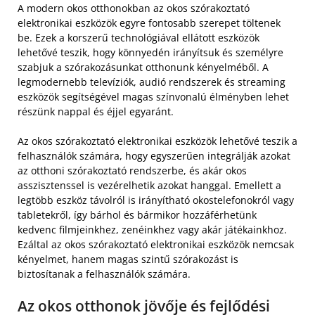
A modern okos otthonokban az okos szórakoztató
elektronikai eszközök egyre fontosabb szerepet töltenek
be. Ezek a korszerű technológiával ellátott eszközök
lehetővé teszik, hogy könnyedén irányítsuk és személyre
szabjuk a szórakozásunkat otthonunk kényelméből. A
legmodernebb televíziók, audió rendszerek és streaming
eszközök segítségével magas színvonalú élményben lehet
részünk nappal és éjjel egyaránt.
Az okos szórakoztató elektronikai eszközök lehetővé teszik a
felhasználók számára, hogy egyszerűen integrálják azokat
az otthoni szórakoztató rendszerbe, és akár okos
asszisztenssel is vezérelhetik azokat hanggal. Emellett a
legtöbb eszköz távolról is irányítható okostelefonokról vagy
tabletekről, így bárhol és bármikor hozzáférhetünk
kedvenc filmjeinkhez, zenéinkhez vagy akár játékainkhoz.
Ezáltal az okos szórakoztató elektronikai eszközök nemcsak
kényelmet, hanem magas szintű szórakozást is
biztosítanak a felhasználók számára.
Az okos otthonok jövője és fejlődési