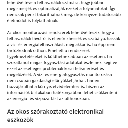
lehetővé téve a felhasználók számára, hogy jobban
megismerjék és optimalizálják ezeket a folyamatokat. Így
nemcsak pénzt takaríthatnak meg, de környezettudatosabb
életmódot is folytathatnak.
Az okos monitorozási rendszerek lehetővé teszik, hogy a
felhasználók távolról is ellenőrizhessék és szabályozhassák
a víz- és energiafelhasználást, még akkor is, ha épp nem
tartózkodnak otthon. Emellett a rendszerek
figyelmeztetéseket is küldhetnek abban az esetben, ha
szokatlanul magas fogyasztási adatokat észlelnek, segítve
ezzel az esetleges problémák korai felismerését és
megelőzését. A víz- és energiafogyasztás monitorozása
nem csupán gazdasági előnyökkel járhat, hanem
hozzájárulhat a környezetvédelemhez is, hiszen az
információk birtokában hatékonyabban lehet csökkenteni
az energia- és vízpazarlást az otthonokban.
Az okos szórakoztató elektronikai
eszközök