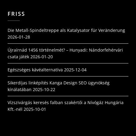
FRISS
Die Metall-Spindeltreppe als Katalysator für Veränderung
2026-01-28
Újraírnád 1456 történelmét? – Hunyadi: Nándorfehérvári
csata játék
2026-01-20
Egészséges kávéalternatíva
2025-12-04
Sikerdíjas linképítés Kanga Design SEO ügynökség
kínálatában
2025-10-22
Vízszivárgás keresés falban szakértői a Nívógáz Hungária
Kft.-nél
2025-10-01