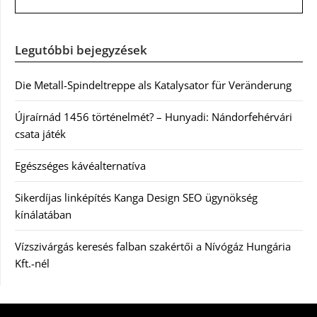
Legutóbbi bejegyzések
Die Metall-Spindeltreppe als Katalysator für Veränderung
Újraírnád 1456 történelmét? – Hunyadi: Nándorfehérvári
csata játék
Egészséges kávéalternatíva
Sikerdíjas linképítés Kanga Design SEO ügynökség
kínálatában
Vízszivárgás keresés falban szakértői a Nívógáz Hungária
Kft.-nél