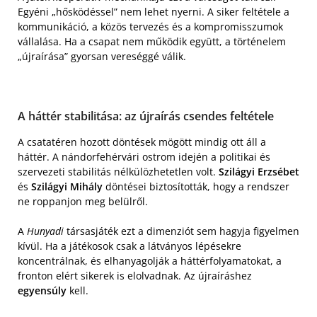
Egyéni „hősködéssel” nem lehet nyerni. A siker feltétele a
kommunikáció, a közös tervezés és a kompromisszumok
vállalása. Ha a csapat nem működik együtt, a történelem
„újraírása” gyorsan vereséggé válik.
A háttér stabilitása: az újraírás csendes feltétele
A csatatéren hozott döntések mögött mindig ott áll a
háttér. A nándorfehérvári ostrom idején a politikai és
szervezeti stabilitás nélkülözhetetlen volt.
Szilágyi Erzsébet
és
Szilágyi Mihály
döntései biztosították, hogy a rendszer
ne roppanjon meg belülről.
A
Hunyadi
társasjáték ezt a dimenziót sem hagyja figyelmen
kívül. Ha a játékosok csak a látványos lépésekre
koncentrálnak, és elhanyagolják a háttérfolyamatokat, a
fronton elért sikerek is elolvadnak. Az újraíráshez
egyensúly
kell.