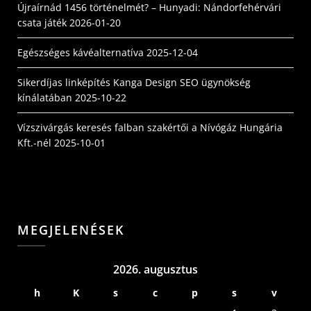
Újraírnád 1456 történelmét? – Hunyadi: Nándorfehérvári
csata játék
2026-01-20
Egészséges kávéalternatíva
2025-12-04
Sikerdíjas linképítés Kanga Design SEO ügynökség
kínálatában
2025-10-22
Vízszivárgás keresés falban szakértői a Nívógáz Hungária
Kft.-nél
2025-10-01
MEGJELENÉSEK
2026. augusztus
h
K
s
c
p
s
v