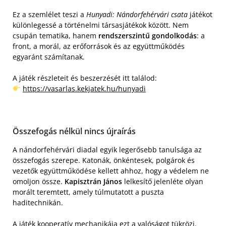
Ez a szemlélet teszi a
Hunyadi: Nándorfehérvári csata
játékot
különlegessé a történelmi társasjátékok között. Nem
csupán tematika, hanem
rendszerszintű gondolkodás
: a
front, a morál, az erőforrások és az együttműködés
egyaránt számítanak.
A játék részleteit és beszerzését itt találod:
https://vasarlas.kekjatek.hu/hunyadi
Összefogás nélkül nincs újraírás
A nándorfehérvári diadal egyik legerősebb tanulsága az
összefogás szerepe. Katonák, önkéntesek, polgárok és
vezetők együttműködése kellett ahhoz, hogy a védelem ne
omoljon össze.
Kapisztrán János
lelkesítő jelenléte olyan
morált teremtett, amely túlmutatott a puszta
haditechnikán.
A játék kooperatív mechanikája ezt a valóságot tükrözi.