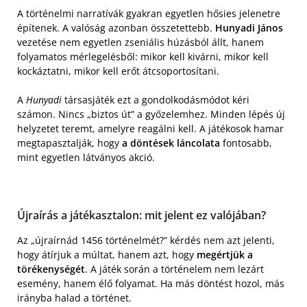
A történelmi narratívák gyakran egyetlen hősies jelenetre
építenek. A valóság azonban összetettebb.
Hunyadi János
vezetése nem egyetlen zseniális húzásból állt, hanem
folyamatos mérlegelésből: mikor kell kivárni, mikor kell
kockáztatni, mikor kell erőt átcsoportosítani.
A
Hunyadi
társasjáték ezt a gondolkodásmódot kéri
számon. Nincs „biztos út” a győzelemhez. Minden lépés új
helyzetet teremt, amelyre reagálni kell. A játékosok hamar
megtapasztalják, hogy
a döntések láncolata
fontosabb,
mint egyetlen látványos akció.
Újraírás a játékasztalon: mit jelent ez valójában?
Az „újraírnád 1456 történelmét?” kérdés nem azt jelenti,
hogy átírjuk a múltat, hanem azt, hogy
megértjük a
törékenységét
. A játék során a történelem nem lezárt
esemény, hanem élő folyamat. Ha más döntést hozol, más
irányba halad a történet.