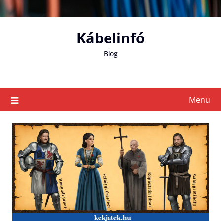
Skip
to
content
Kábelinfó
Blog
Menu