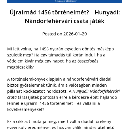
Újraírnád 1456 történelmét? – Hunyadi:
Nándorfehérvári csata játék
Posted on 2026-01-20
Mi lett volna, ha 1456 nyarán egyetlen döntés másképp
születik meg? Ha egy támadás túl korán indul, ha a
védelem kivár még egy napot, ha az összefogás
megbicsaklik?
A történelemkönyvek lapjain a nándorfehérvári diadal
biztos győzelemnek tűnik, ám a valóságban
minden
pillanat kockázatot hordozott
. A
Hunyadi: Nándorfehérvári
csata
társasjáték pontosan erre a kérdésre épít: hajlandó
lennél-e újraírni 1456 történelmét – és vállalni a
következményeket?
Ez a cikk azt mutatja meg, miért volt a diadal törékeny
egyensúly eredménye, és hogyan válik mindez
átélhető