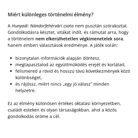
Miért különleges történelmi élmény?
A
Hunyadi: Nándorfehérvári csata
nem pusztán szórakoztat.
Gondolkodásra késztet, vitákat indít, és rámutat arra, hogy
a történelem
nem elkerülhetetlen végkimenetelek sora
,
hanem emberi választások eredménye. A játék során:
bizonytalan információk alapján döntesz,
megtapasztalod az együttműködés erejét és korlátait,
felismered a rövid és hosszú távú következmények közti
különbséget,
és rájössz, miért nincs „egy jó válasz” minden
helyzetre.
Ez az élmény különösen értékes oktatási környezetben,
családi esteken és olyan társaságokban, ahol a közös
gondolkodás öröme a cél.