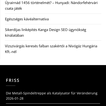
Újraírnád 1456 történelmét? – Hunyadi: Nándorfehérvári
csata játék
Egészséges kávéalternatíva
Sikerdíjas linképítés Kanga Design SEO ügynökség
kínálatában
Vízszivárgás keresés falban szakértői a Nívógáz Hungária
Kft.-nél
FRISS
Die Metall-Spindeltreppe als Katalysator für Veränderung
2026-01-28