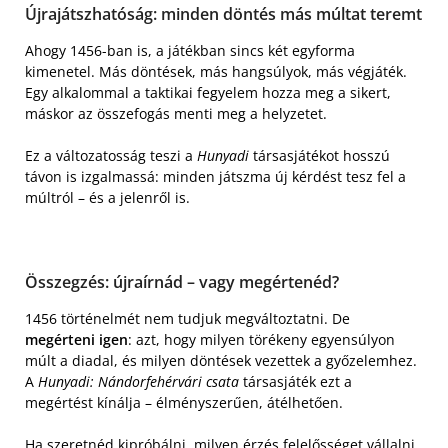
Újrajátszhatóság: minden döntés más múltat teremt
Ahogy 1456-ban is, a játékban sincs két egyforma
kimenetel. Más döntések, más hangsúlyok, más végjáték.
Egy alkalommal a taktikai fegyelem hozza meg a sikert,
máskor az összefogás menti meg a helyzetet.
Ez a változatosság teszi a
Hunyadi
társasjátékot hosszú
távon is izgalmassá: minden játszma új kérdést tesz fel a
múltról – és a jelenről is.
Összegzés: újraírnád – vagy megértenéd?
1456 történelmét nem tudjuk megváltoztatni. De
megérteni igen
: azt, hogy milyen törékeny egyensúlyon
múlt a diadal, és milyen döntések vezettek a győzelemhez.
A
Hunyadi: Nándorfehérvári csata
társasjáték ezt a
megértést kínálja – élményszerűen, átélhetően.
Ha szeretnéd kipróbálni, milyen érzés felelősséget vállalni