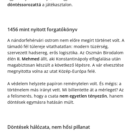
döntéssorozattá
a játékasztalon.
1456 mint nyitott forgatókönyv
A nándorfehérvári ostrom nem előre megírt történet volt. A
támadó fél túlereje vitathatatlan: modern tüzérség,
szervezett hadsereg, erős logisztika. Az Oszmán Birodalom
élén
II. Mehmed
állt, aki Konstantinápoly elfoglalása után
magabiztosan készült a következő lépésre. A vár elvesztése
megnyitotta volna az utat Közép-Európa felé.
A védelem helyzete papíron reménytelen volt. És mégis: a
történelem más irányt vett. Mi billentette át a mérleget? Az
a felismerés, hogy a csata
nem egyetlen tényezőn
, hanem
döntések egymásra hatásán múlt.
Döntések hálózata, nem hősi pillanat