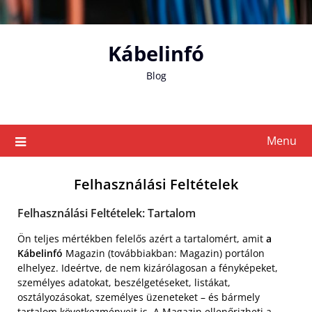
Skip
to
content
Kábelinfó
Blog
Menu
Felhasználási Feltételek
Felhasználási Feltételek: Tartalom
Ön teljes mértékben felelős azért a tartalomért, amit
a
Kábelinfó
Magazin (továbbiakban: Magazin) portálon
elhelyez. Ideértve, de nem kizárólagosan a fényképeket,
személyes adatokat, beszélgetéseket, listákat,
osztályozásokat, személyes üzeneteket – és bármely
tartalom következményeit is. A Magazin ellenőrizheti a