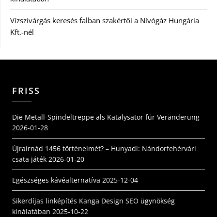
Vízszivárgás keresés falban szakértői a Nívógáz Hungária
Kft.-nél
FRISS
Die Metall-Spindeltreppe als Katalysator für Veränderung
2026-01-28
Újraírnád 1456 történelmét? – Hunyadi: Nándorfehérvári
csata játék
2026-01-20
Egészséges kávéalternatíva
2025-12-04
Sikerdíjas linképítés Kanga Design SEO ügynökség
kínálatában
2025-10-22