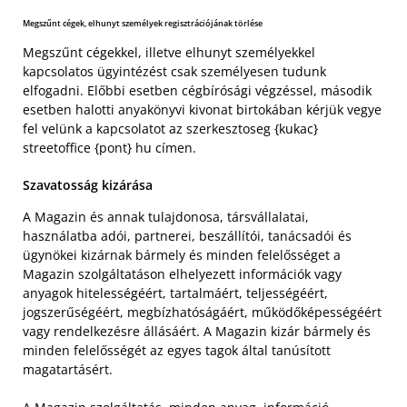
Megszűnt cégek, elhunyt személyek regisztrációjának törlése
Megszűnt cégekkel, illetve elhunyt személyekkel
kapcsolatos ügyintézést csak személyesen tudunk
elfogadni. Előbbi esetben cégbírósági végzéssel, második
esetben halotti anyakönyvi kivonat birtokában kérjük vegye
fel velünk a kapcsolatot az szerkesztoseg {kukac}
streetoffice {pont} hu címen.
Szavatosság kizárása
A Magazin és annak tulajdonosa, társvállalatai,
használatba adói, partnerei, beszállítói, tanácsadói és
ügynökei kizárnak bármely és minden felelősséget a
Magazin szolgáltatáson elhelyezett információk vagy
anyagok hitelességéért, tartalmáért, teljességéért,
jogszerűségéért, megbízhatóságáért, működőképességéért
vagy rendelkezésre állásáért. A Magazin kizár bármely és
minden felelősségét az egyes tagok által tanúsított
magatartásért.