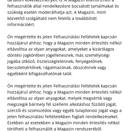
felhasználók által rendelkezésre bocsátott tartalmakat és
szükség esetén moderálhatja azt. A Magazin, mint
közvetítő szolgáltató nem felelős a továbbított
információért.
Ön megértette és jelen Felhasználási Feltételek kapcsán
hozzájárul ahhoz, hogy a Magazin minden értesítés nélkül
eltávolítsa az olyan anyagokat, amelyeket a kizárólagos
döntési jogkörében jogellenesnek, más személyiségi
jogába ütköző, tisztességtelennek, fenyegetőnek,
becsületsértőnek, rágalmazónak, obszcénnek vagy
egyébként kifogásolhatónak talál.
Ön megértette és jelen Felhasználási Feltételek kapcsán
hozzájárul ahhoz, hogy a Magazin minden értesítés nélkül
eltávolítsa az olyan anyagokat, melyek megsértik vagy
megszegik bármely fél szellemi alkotáshoz fűződő jogát,
szerzői és szomszédos vagy egyéb tulajdonosi jogát vagy a
jelen felhasználási feltételekben foglalt rendelkezéseket.
Ezekben az esetekben a Magazin minden értesítés nélkül
törölheti a felhasználót a Magazin rendszeréből.