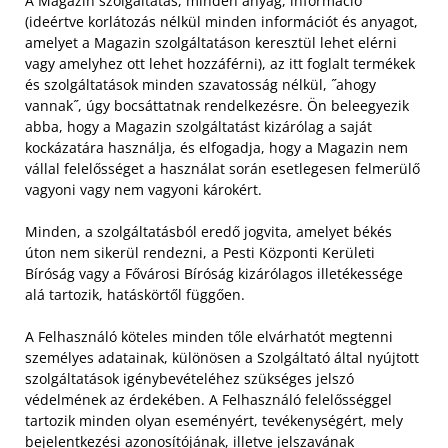
A Magazin szolgáltatás, minden anyag, információ
(ideértve korlátozás nélkül minden információt és anyagot,
amelyet a Magazin szolgáltatáson keresztül lehet elérni
vagy amelyhez ott lehet hozzáférni), az itt foglalt termékek
és szolgáltatások minden szavatosság nélkül, ˝ahogy
vannak˝, úgy bocsáttatnak rendelkezésre. Ön beleegyezik
abba, hogy a Magazin szolgáltatást kizárólag a saját
kockázatára használja, és elfogadja, hogy a Magazin nem
vállal felelősséget a használat során esetlegesen felmerülő
vagyoni vagy nem vagyoni károkért.
Minden, a szolgáltatásból eredő jogvita, amelyet békés
úton nem sikerül rendezni, a Pesti Központi Kerületi
Bíróság vagy a Fővárosi Bíróság kizárólagos illetékessége
alá tartozik, hatáskörtől függően.
A Felhasználó köteles minden tőle elvárhatót megtenni
személyes adatainak, különösen a Szolgáltató által nyújtott
szolgáltatások igénybevételéhez szükséges jelszó
védelmének az érdekében. A Felhasználó felelősséggel
tartozik minden olyan eseményért, tevékenységért, mely
bejelentkezési azonosítójának, illetve jelszavának