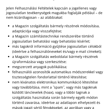
Jelen Felhasználási Feltételek kapcsán a jogellenes vagy
jogosulatlan tevékenységek magukba foglalják például – de
nem kizárólagosan – az alábbiakat:
a Magazin szolgáltatás bármely részének módosítása,
adaptációja vagy visszafejtése;
a Magazin számítástechnikai rendszerébe történő
jogosulatlan behatolási vagy behatolási kísérlet;
más tagokról információ gyűjtése jogosulatlan célokból
(ideértve a felhasználóneveket és/vagy e-mail címeket);
a Magazin szolgáltatás weboldalai bármely részének
újraformázása vagy szerkesztése;
megszerzett anyagok publikálása;
felhasználói azonosítók automatikus módszerekkel vagy
tisztességtelen fondorlattal történő létesítése;
nem kívánatos elektronikus kommunikáció létesítése
vagy továbbítása, mint a ˝spam˝, vagy más tagoknak
küldött lánclevelek (hoax), vagy a többi tagnak a
szolgáltatás használata során bármely egyéb módon
történő zavarása, ideértve az adatlapon elhelyezett és
mások jogait sértő fényképeket, az apróban vagy a