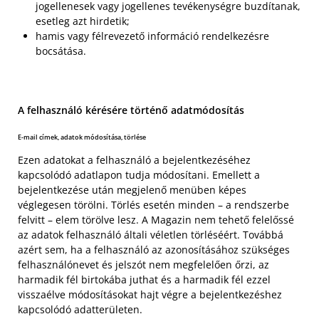
jogellenesek vagy jogellenes tevékenységre buzdítanak,
esetleg azt hirdetik;
hamis vagy félrevezető információ rendelkezésre
bocsátása.
A felhasználó kérésére történő adatmódosítás
E-mail címek, adatok módosítása, törlése
Ezen adatokat a felhasználó a bejelentkezéséhez
kapcsolódó adatlapon tudja módosítani. Emellett a
bejelentkezése után megjelenő menüben képes
véglegesen törölni. Törlés esetén minden – a rendszerbe
felvitt – elem törölve lesz. A Magazin nem tehető felelőssé
az adatok felhasználó általi véletlen törléséért. Továbbá
azért sem, ha a felhasználó az azonosításához szükséges
felhasználónevet és jelszót nem megfelelően őrzi, az
harmadik fél birtokába juthat és a harmadik fél ezzel
visszaélve módosításokat hajt végre a bejelentkezéshez
kapcsolódó adatterületen.