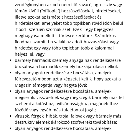
vendégkönyben az oda nem illő zavaró, agresszív vagy
témán kívüli (˝offtopic˝) hozzászólásokat, hirdetéseket,
illetve azokat az ismételt hozzászólásokat és
hirdetéseket, amelyeket több topikban rövid időn belül
˝flood˝-szerűen szórnak szét. Ezek – egy bejegyzés
meghagyása mellett – törlésre kerülnek. Szándékos
floodnak számít, ha valaki az adott hozzászólást vagy
hirdetést egy vagy több topicban több alkalommal
helyezi el, vagy:
bármely harmadik személy anyagainak rendelkezésre
bocsátása a harmadik személy hozzájárulása nélkül;
olyan anyagok rendelkezésre bocsátása, amelyek
félrevezető módon azt a képzetet keltik, hogy azokat a
Magazin támogatja vagy hagyta jóvá;
olyan anyagok rendelkezésre bocsátása, amelyek
megsértik, visszaélnek vagy megszegik bármely más fél
szellemi alkotáshoz, nyilvánossághoz, magánélethez
fűződő vagy egyéb más tulajdonosi jogát;
vírusok, férgek, hibák, trójai falovak vagy bármely más
destruktív elemek (károkozó szoftverek) továbbítása;
olyan anyagok rendelkezésre bocsátása, amelyek