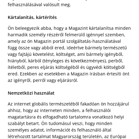
felhasználásával valósult meg.
Kártalanítás, kártérítés
Ön beleegyezik abba, hogy a Magazint kártalanítsa minden
harmadik személy részéről felmerülő igénnyel szemben,
amely az ön Magazin portál szolgáltatás-használatával
függ össze vagy abból ered, ideértve bármely természetű
vagy fajtájú követelést, költséget, ami bármely igényből,
hiányból, kárból (tényleges és következményes), perből,
ítéletből, peres eljárás költségéből és ügyvédi költségből
ered. Ezekben az esetekben a Magazin írásban értesíti önt
az igényről, perről vagy eljárásról.
Nemzetközi használat
Az internet globális természetéből fakadóan ön hozzájárul
ahhoz, hogy az interneten minden, a felhasználói
magatartásra és elfogadható tartalomra vonatkozó helyi
szabályt betart. Ön tudomásul veszi, hogy minden
személyes adatot, információt és felhasználó által
létrehozott tartalmat Magyarország területén, az Európai