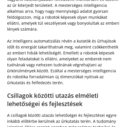
az űr kiterjedt területeit. A mesterséges intelligencia
alkalmas arra, hogy nagy mennyiségű adatot gyorsan
feldolgozzon, míg a robotok képesek olyan munkákat
ellátni, amelyek túl veszélyesek vagy bonyolultak az emberi
lények számára.
Az intelligens automatizálás révén a kutatók és űrhajósok
időt és energiát takaríthatnak meg, valamint csökkenthetik
az emberi hibák lehetőségét. Emellett a robotok képesek
olyan feladatokat is ellátni, amelyeket az emberek nem
tudnának vagy nehezen tudnának végrehajtani az
űrkörülmények között. Ezáltal a mesterséges intelligencia
és robotika forradalmian új dimenziókat nyitnak az
űrkutatás és felfedezés terén.
Csillagok közötti utazás elméleti
lehetőségei és fejlesztések
A csillagok közötti utazás lehetőségei és fejlesztései egyre
inkább előtérbe kerülnek az űrkutatás terén. A tudomány