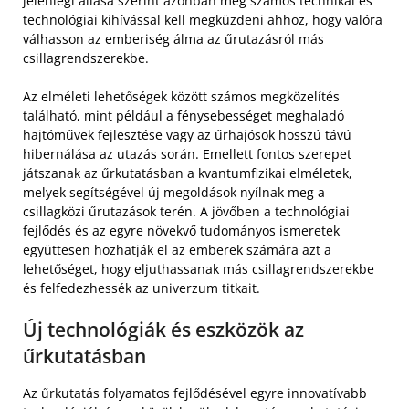
jelenlegi állása szerint azonban még számos technikai és
technológiai kihívással kell megküzdeni ahhoz, hogy valóra
válhasson az emberiség álma az űrutazásról más
csillagrendszerekbe.
Az elméleti lehetőségek között számos megközelítés
található, mint például a fénysebességet meghaladó
hajtóművek fejlesztése vagy az űrhajósok hosszú távú
hibernálása az utazás során. Emellett fontos szerepet
játszanak az űrkutatásban a kvantumfizikai elméletek,
melyek segítségével új megoldások nyílnak meg a
csillagközi űrutazások terén. A jövőben a technológiai
fejlődés és az egyre növekvő tudományos ismeretek
együttesen hozhatják el az emberek számára azt a
lehetőséget, hogy eljuthassanak más csillagrendszerekbe
és felfedezhessék az univerzum titkait.
Új technológiák és eszközök az
űrkutatásban
Az űrkutatás folyamatos fejlődésével egyre innovatívabb