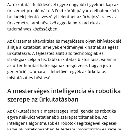
Az űrkutatás fejlődésével egyre nagyobb figyelmet kap az
űrszemét problémája. A Föld körüli pályára felhalmozódó
hulladék jelentős veszélyt jelenthet az űrhajózásra és az
űrszemétre, ami növekvő aggodalomra ad okot a
tudományos közösségben.
Az űrszemét eltávolítása és megelőzése olyan kihívások elé
állítja a kutatókat, amelyek eredményei kihatnak az egész
űrkutatásra. A fejlesztés alatt álló technológiák és
stratégiák célja a tisztább űrkutatás biztosítása, valamint
az űrtér fenntarthatóságának megőrzése, hogy a jövő
generációi számára is lehetővé tegyék az űrkutatás
folytatását és bővítését.
A mesterséges intelligencia és robotika
szerepe az űrkutatásban
Az űrkutatásban a mesterséges intelligencia és robotika
egyre nélkülözhetetlenebb szerepet töltenek be. Az
intelligens algoritmusok és robotok segítségével képesek
vagyunk hatékonyabban felfedezni, monitorozni és kezelni