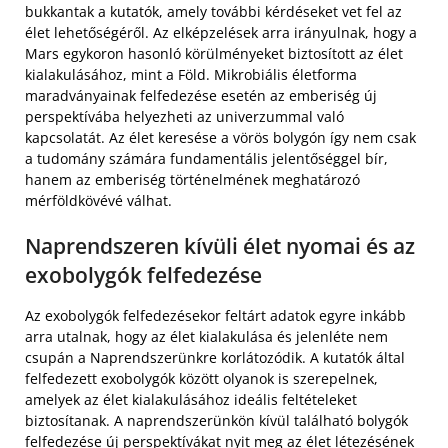
bukkantak a kutatók, amely további kérdéseket vet fel az
élet lehetőségéről. Az elképzelések arra irányulnak, hogy a
Mars egykoron hasonló körülményeket biztosított az élet
kialakulásához, mint a Föld. Mikrobiális életforma
maradványainak felfedezése esetén az emberiség új
perspektívába helyezheti az univerzummal való
kapcsolatát. Az élet keresése a vörös bolygón így nem csak
a tudomány számára fundamentális jelentőséggel bír,
hanem az emberiség történelmének meghatározó
mérföldkövévé válhat.
Naprendszeren kívüli élet nyomai és az
exobolygók felfedezése
Az exobolygók felfedezésekor feltárt adatok egyre inkább
arra utalnak, hogy az élet kialakulása és jelenléte nem
csupán a Naprendszerünkre korlátozódik. A kutatók által
felfedezett exobolygók között olyanok is szerepelnek,
amelyek az élet kialakulásához ideális feltételeket
biztosítanak. A naprendszerünkön kívül található bolygók
felfedezése új perspektívákat nyit meg az élet létezésének