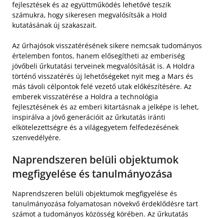
fejlesztések és az együttműködés lehetővé teszik
számukra, hogy sikeresen megvalósítsák a Hold
kutatásának új szakaszait.
Az űrhajósok visszatérésének sikere nemcsak tudományos
értelemben fontos, hanem elősegítheti az emberiség
jövőbeli űrkutatási terveinek megvalósítását is. A Holdra
történő visszatérés új lehetőségeket nyit meg a Mars és
más távoli célpontok felé vezető utak előkészítésére. Az
emberek visszatérése a Holdra a technológia
fejlesztésének és az emberi kitartásnak a jelképe is lehet,
inspirálva a jövő generációit az űrkutatás iránti
elkötelezettségre és a világegyetem felfedezésének
szenvedélyére.
Naprendszeren belüli objektumok
megfigyelése és tanulmányozása
Naprendszeren belüli objektumok megfigyelése és
tanulmányozása folyamatosan növekvő érdeklődésre tart
számot a tudományos közösség körében. Az űrkutatás