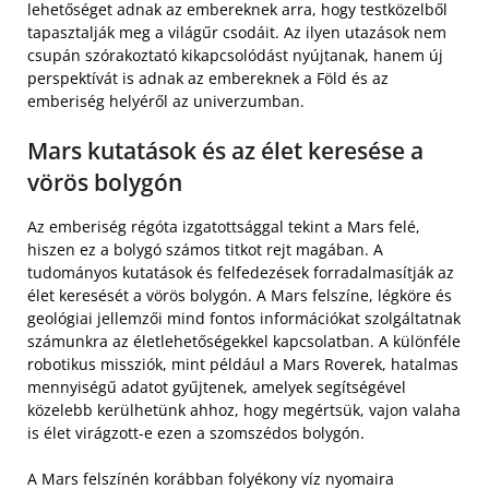
lehetőséget adnak az embereknek arra, hogy testközelből
tapasztalják meg a világűr csodáit. Az ilyen utazások nem
csupán szórakoztató kikapcsolódást nyújtanak, hanem új
perspektívát is adnak az embereknek a Föld és az
emberiség helyéről az univerzumban.
Mars kutatások és az élet keresése a
vörös bolygón
Az emberiség régóta izgatottsággal tekint a Mars felé,
hiszen ez a bolygó számos titkot rejt magában. A
tudományos kutatások és felfedezések forradalmasítják az
élet keresését a vörös bolygón. A Mars felszíne, légköre és
geológiai jellemzői mind fontos információkat szolgáltatnak
számunkra az életlehetőségekkel kapcsolatban. A különféle
robotikus missziók, mint például a Mars Roverek, hatalmas
mennyiségű adatot gyűjtenek, amelyek segítségével
közelebb kerülhetünk ahhoz, hogy megértsük, vajon valaha
is élet virágzott-e ezen a szomszédos bolygón.
A Mars felszínén korábban folyékony víz nyomaira