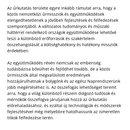
Az űrkutatás területe egyre inkább rámutat arra, hogy a
közös nemzetközi űrmissziók és együttműködések
elengedhetetlenek a jövőbeli fejlesztések és felfedezések
szempontjából. A változatos tudományos és műszaki
háttérrel rendelkező országok együttműködése lehetővé
teszi a különböző erőforrások és szakértelem
összehangolását a költséghatékony és hatékony missziók
érdekében.
Az együttműködés révén nemcsak az emberiség
tudásbázisa bővülhet és fejlődhet tovább, de a közös
űrmissziók által megvalósított eredmények
hozzájárulhatnak a bolygónk és az egész Naprendszerünk
jobb megértéséhez is. Az összefogás lehetőséget teremt
arra, hogy a világ különböző részein dolgozó tudósok és
mérnökök összefogva járuljanak hozzá az űrkutatás
előrehaladásához, és ezáltal új technológiák és módszerek
fejlesztésével még mélyebbre hatolhassunk az ismeretlen
titkok felfedezése terén.