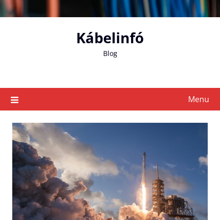
Skip
to
content
Kábelinfó
Blog
Menu