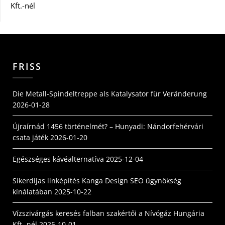
Kft.-nél
FRISS
Die Metall-Spindeltreppe als Katalysator für Veränderung
2026-01-28
Újraírnád 1456 történelmét? – Hunyadi: Nándorfehérvári
csata játék
2026-01-20
Egészséges kávéalternatíva
2025-12-04
Sikerdíjas linképítés Kanga Design SEO ügynökség
kínálatában
2025-10-22
Vízszivárgás keresés falban szakértői a Nívógáz Hungária
Kft.-nél
2025-10-01