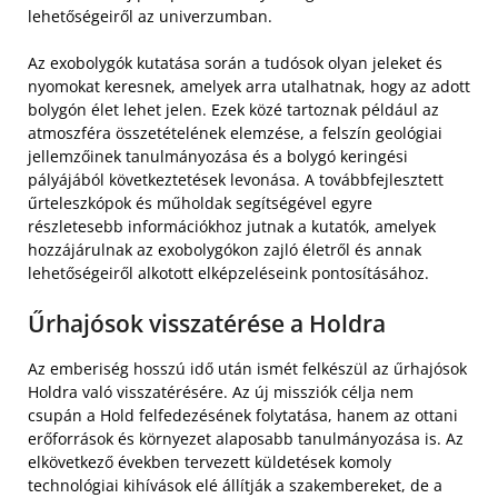
lehetőségeiről az univerzumban.
Az exobolygók kutatása során a tudósok olyan jeleket és
nyomokat keresnek, amelyek arra utalhatnak, hogy az adott
bolygón élet lehet jelen. Ezek közé tartoznak például az
atmoszféra összetételének elemzése, a felszín geológiai
jellemzőinek tanulmányozása és a bolygó keringési
pályájából következtetések levonása. A továbbfejlesztett
űrteleszkópok és műholdak segítségével egyre
részletesebb információkhoz jutnak a kutatók, amelyek
hozzájárulnak az exobolygókon zajló életről és annak
lehetőségeiről alkotott elképzeléseink pontosításához.
Űrhajósok visszatérése a Holdra
Az emberiség hosszú idő után ismét felkészül az űrhajósok
Holdra való visszatérésére. Az új missziók célja nem
csupán a Hold felfedezésének folytatása, hanem az ottani
erőforrások és környezet alaposabb tanulmányozása is. Az
elkövetkező években tervezett küldetések komoly
technológiai kihívások elé állítják a szakembereket, de a