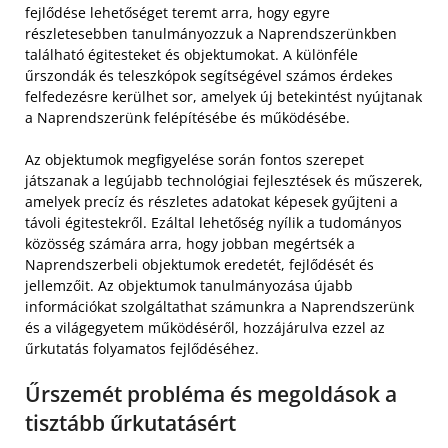
fejlődése lehetőséget teremt arra, hogy egyre
részletesebben tanulmányozzuk a Naprendszerünkben
található égitesteket és objektumokat. A különféle
űrszondák és teleszkópok segítségével számos érdekes
felfedezésre kerülhet sor, amelyek új betekintést nyújtanak
a Naprendszerünk felépítésébe és működésébe.
Az objektumok megfigyelése során fontos szerepet
játszanak a legújabb technológiai fejlesztések és műszerek,
amelyek precíz és részletes adatokat képesek gyűjteni a
távoli égitestekről. Ezáltal lehetőség nyílik a tudományos
közösség számára arra, hogy jobban megértsék a
Naprendszerbeli objektumok eredetét, fejlődését és
jellemzőit. Az objektumok tanulmányozása újabb
információkat szolgáltathat számunkra a Naprendszerünk
és a világegyetem működéséről, hozzájárulva ezzel az
űrkutatás folyamatos fejlődéséhez.
Űrszemét probléma és megoldások a
tisztább űrkutatásért