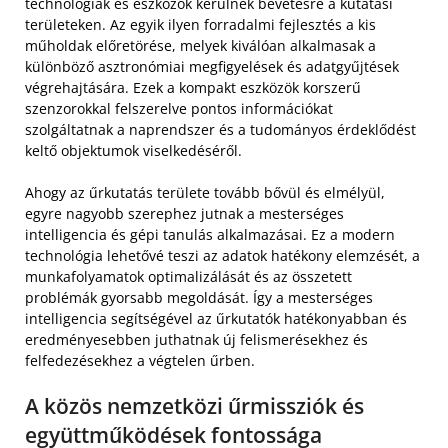
technológiák és eszközök kerülnek bevetésre a kutatási
területeken. Az egyik ilyen forradalmi fejlesztés a kis
műholdak előretörése, melyek kiválóan alkalmasak a
különböző asztronómiai megfigyelések és adatgyűjtések
végrehajtására. Ezek a kompakt eszközök korszerű
szenzorokkal felszerelve pontos információkat
szolgáltatnak a naprendszer és a tudományos érdeklődést
keltő objektumok viselkedéséről.
Ahogy az űrkutatás területe tovább bővül és elmélyül,
egyre nagyobb szerephez jutnak a mesterséges
intelligencia és gépi tanulás alkalmazásai. Ez a modern
technológia lehetővé teszi az adatok hatékony elemzését, a
munkafolyamatok optimalizálását és az összetett
problémák gyorsabb megoldását. Így a mesterséges
intelligencia segítségével az űrkutatók hatékonyabban és
eredményesebben juthatnak új felismerésekhez és
felfedezésekhez a végtelen űrben.
A közös nemzetközi űrmissziók és
együttműködések fontossága