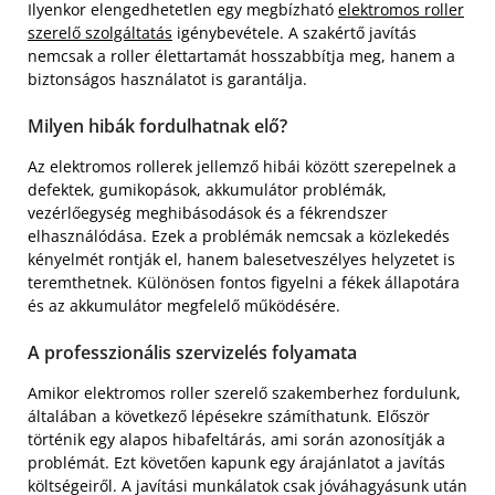
Ilyenkor elengedhetetlen egy megbízható
elektromos roller
szerelő szolgáltatás
igénybevétele. A szakértő javítás
nemcsak a roller élettartamát hosszabbítja meg, hanem a
biztonságos használatot is garantálja.
Milyen hibák fordulhatnak elő?
Az elektromos rollerek jellemző hibái között szerepelnek a
defektek, gumikopások, akkumulátor problémák,
vezérlőegység meghibásodások és a fékrendszer
elhasználódása. Ezek a problémák nemcsak a közlekedés
kényelmét rontják el, hanem balesetveszélyes helyzetet is
teremthetnek. Különösen fontos figyelni a fékek állapotára
és az akkumulátor megfelelő működésére.
A professzionális szervizelés folyamata
Amikor elektromos roller szerelő szakemberhez fordulunk,
általában a következő lépésekre számíthatunk. Először
történik egy alapos hibafeltárás, ami során azonosítják a
problémát. Ezt követően kapunk egy árajánlatot a javítás
költségeiről. A javítási munkálatok csak jóváhagyásunk után