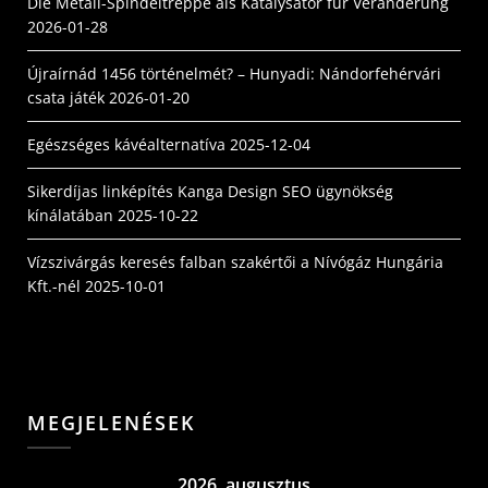
Die Metall-Spindeltreppe als Katalysator für Veränderung
2026-01-28
Újraírnád 1456 történelmét? – Hunyadi: Nándorfehérvári
csata játék
2026-01-20
Egészséges kávéalternatíva
2025-12-04
Sikerdíjas linképítés Kanga Design SEO ügynökség
kínálatában
2025-10-22
Vízszivárgás keresés falban szakértői a Nívógáz Hungária
Kft.-nél
2025-10-01
MEGJELENÉSEK
2026. augusztus