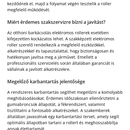
kezdődnek el, majd a folyamat végén tesztelik a roller
megfelelő működését.
Miért érdemes szakszervizre bízni a javítást?
Az otthoni barkácsolás elektromos rollerek esetében
kifejezetten kockázatos lehet. A szakképzett elektromos
roller szerelő rendelkezik a megfelelő eszközökkel,
alkatrészekkel és tapasztalattal, hogy biztonságosan és
hatékonyan javítsa meg a járművet. Emellett a
professzionális szervizelés során általában garanciát is
vállalnak a javított alkatrészekre.
Megelőző karbantartás jelentősége
A rendszeres karbantartás segíthet megelőzni a komolyabb
meghibásodásokat. Érdemes időszakosan ellenőriztetni a
gumiabroncsok állapotát, a fékrendszert, valamint
tisztíttatni a fontosabb alkatrészeket. A szakemberek
általában javasolnak egy karbantartási tervet, amely segít
optimális állapotban tartani a rollert és meghosszabbítja
annak élettartamát.