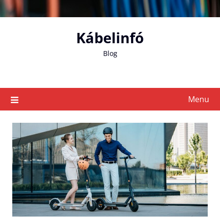
Skip
to
content
Kábelinfó
Blog
Menu