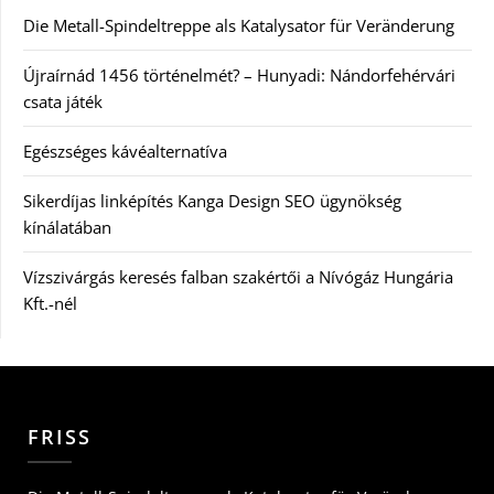
Die Metall-Spindeltreppe als Katalysator für Veränderung
Újraírnád 1456 történelmét? – Hunyadi: Nándorfehérvári
csata játék
Egészséges kávéalternatíva
Sikerdíjas linképítés Kanga Design SEO ügynökség
kínálatában
Vízszivárgás keresés falban szakértői a Nívógáz Hungária
Kft.-nél
FRISS