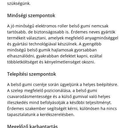
szükségünk.
Minőségi szempontok
A jó minőségű elektromos roller belső gumi nemcsak
tartósabb, de biztonságosabb is. Érdemes neves gyártók
termékeit választani, amelyek megfelelő anyagminőséggel
és gyártási technológiával készülnek. A gyengébb
minőségű belső gumik hajlamosak gyorsabban
elhasználódni, gyakrabban defektet kapni, ezáltal
többletköltséget és kényelmetlenséget okozni.
Telepítési szempontok
A belső gumi cseréje során ügyeljünk a helyes beépítésre.
A szelep megfelelő pozicionálása, a belső gumi
csavarodásmentessége és a külső gumival való helyes
illeszkedés mind befolyásolják a későbbi teljesítményt.
Érdemes szakember segítségét kérni, különösen ha nincs
tapasztalatunk a kerékszerelésben.
Megelőző karbantartás