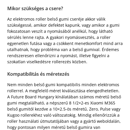
Mikor szükséges a csere?
Az elektromos roller belső gumi cseréje akkor válik
szükségessé, amikor defektet kapunk, vagy amikor a gumi
fokozatosan veszít a nyomásából anélkül, hogy látható
sérülés lenne rajta. A gyakori nyomásvesztés, a roller
egyenetlen futása vagy a csökkent menetkomfort mind arra
utalhatnak, hogy probléma van a belső gumival. Érdemes
rendszeresen ellenőrizni a nyomást, illetve figyelni a
szokatlan viselkedésre rollerezés közben.
Kompatibilitás és méretezés
Nem minden belső gumi kompatibilis minden elektromos
rollerrel. A megfelelő méret kiválasztása elengedhetetlen.
A Future Board Hungary kínálatában számos méretű belső
gumi megtalálható, a népszerű 8 1/2×2-es Xiaomi M365
belső gumitól kezdve a 10×2.5-ös méretű, Zero, Pulse vagy
Kugoo rollerekhez való változatokig. Mindig ellenőrizzük a
roller használati útmutatójában vagy a gyártó weboldalán,
hogy pontosan milyen méretű belső gumira van