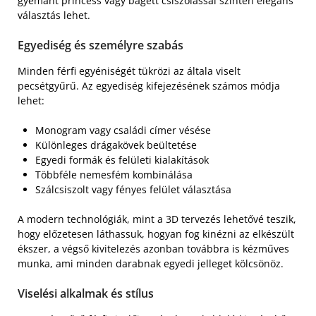
gyémánt princess vagy bagett csiszolással szintén elegáns
választás lehet.
Egyediség és személyre szabás
Minden férfi egyéniségét tükrözi az általa viselt
pecsétgyűrű. Az egyediség kifejezésének számos módja
lehet:
Monogram vagy családi címer vésése
Különleges drágakövek beültetése
Egyedi formák és felületi kialakítások
Többféle nemesfém kombinálása
Szálcsiszolt vagy fényes felület választása
A modern technológiák, mint a 3D tervezés lehetővé teszik,
hogy előzetesen láthassuk, hogyan fog kinézni az elkészült
ékszer, a végső kivitelezés azonban továbbra is kézműves
munka, ami minden darabnak egyedi jelleget kölcsönöz.
Viselési alkalmak és stílus