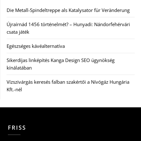
Die Metall-Spindeltreppe als Katalysator für Veränderung
Újraírnád 1456 történelmét? – Hunyadi: Nándorfehérvári
csata játék
Egészséges kávéalternatíva
Sikerdíjas linképítés Kanga Design SEO ügynökség
kínálatában
Vízszivárgás keresés falban szakértői a Nívógáz Hungária
Kft.-nél
FRISS