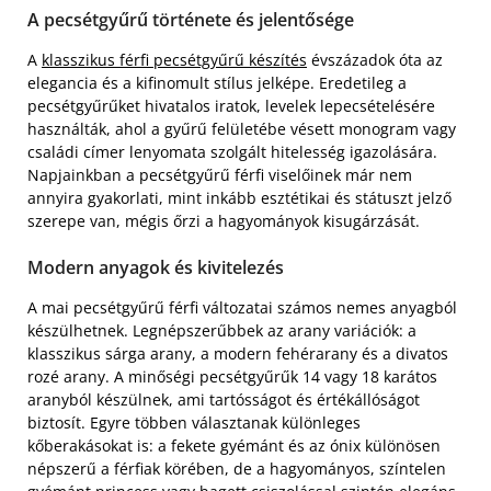
A pecsétgyűrű története és jelentősége
A
klasszikus férfi pecsétgyűrű készítés
évszázadok óta az
elegancia és a kifinomult stílus jelképe. Eredetileg a
pecsétgyűrűket hivatalos iratok, levelek lepecsételésére
használták, ahol a gyűrű felületébe vésett monogram vagy
családi címer lenyomata szolgált hitelesség igazolására.
Napjainkban a pecsétgyűrű férfi viselőinek már nem
annyira gyakorlati, mint inkább esztétikai és státuszt jelző
szerepe van, mégis őrzi a hagyományok kisugárzását.
Modern anyagok és kivitelezés
A mai pecsétgyűrű férfi változatai számos nemes anyagból
készülhetnek. Legnépszerűbbek az arany variációk: a
klasszikus sárga arany, a modern fehérarany és a divatos
rozé arany. A minőségi pecsétgyűrűk 14 vagy 18 karátos
aranyból készülnek, ami tartósságot és értékállóságot
biztosít. Egyre többen választanak különleges
kőberakásokat is: a fekete gyémánt és az ónix különösen
népszerű a férfiak körében, de a hagyományos, színtelen