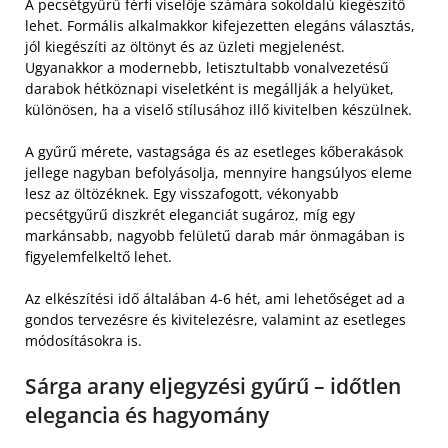
A pecsétgyűrű férfi viselője számára sokoldalú kiegészítő
lehet. Formális alkalmakkor kifejezetten elegáns választás,
jól kiegészíti az öltönyt és az üzleti megjelenést.
Ugyanakkor a modernebb, letisztultabb vonalvezetésű
darabok hétköznapi viseletként is megállják a helyüket,
különösen, ha a viselő stílusához illő kivitelben készülnek.
A gyűrű mérete, vastagsága és az esetleges kőberakások
jellege nagyban befolyásolja, mennyire hangsúlyos eleme
lesz az öltözéknek. Egy visszafogott, vékonyabb
pecsétgyűrű diszkrét eleganciát sugároz, míg egy
markánsabb, nagyobb felületű darab már önmagában is
figyelemfelkeltő lehet.
Az elkészítési idő általában 4-6 hét, ami lehetőséget ad a
gondos tervezésre és kivitelezésre, valamint az esetleges
módosításokra is.
Sárga arany eljegyzési gyűrű – időtlen
elegancia és hagyomány