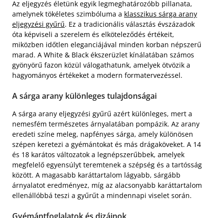
Az eljegyzés életünk egyik legmeghatározóbb pillanata,
amelynek tökéletes szimbóluma a
klasszikus sárga arany
eljegyzési gyűrű
. Ez a tradicionális választás évszázadok
óta képviseli a szerelem és elköteleződés értékeit,
miközben időtlen eleganciájával minden korban népszerű
marad. A White & Black ékszerüzlet kínálatában számos
gyönyörű fazon közül válogathatunk, amelyek ötvözik a
hagyományos értékeket a modern formatervezéssel.
A sárga arany különleges tulajdonságai
A sárga arany eljegyzési gyűrű azért különleges, mert a
nemesfém természetes árnyalatában pompázik. Az arany
eredeti színe meleg, napfényes sárga, amely különösen
szépen keretezi a gyémántokat és más drágaköveket. A 14
és 18 karátos változatok a legnépszerűbbek, amelyek
megfelelő egyensúlyt teremtenek a szépség és a tartósság
között. A magasabb karáttartalom lágyabb, sárgább
árnyalatot eredményez, míg az alacsonyabb karáttartalom
ellenállóbbá teszi a gyűrűt a mindennapi viselet során.
Gyémántfoglalatok és dizájnok