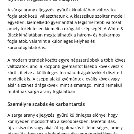
A sárga arany eljegyzési gyűrűk kínálatában változatos
foglalatok közül választhatunk. A klasszikus szoliter modell
egyetlen, kiemelkedő gyémánttal a legismertebb változat,
amely tökéletesen kiemeli a drágakő szépségét. A White &
Black kínálatában megtalálhatók a három- és hatkarmos
foglalatok, valamint a különleges kelyhes és
koronafoglalatok is.
A modern trendek között egyre népszerűbbek a több köves
változatok, ahol a központi gyémántot kisebb kövek veszik
körül, illetve a különleges formájú drágakövekkel díszített
modellek is. A csepp alakú gyémántok, ovális kövek vagy
akár a színes drágakövek, mint a smaragd, mind remekül
mutatnak sárga arany foglalatban.
Személyre szabás és karbantartás
A sárga arany eljegyzési gyűrű különleges előnye, hogy
könnyedén módosítható a későbbiekben. Méretállítás,
újracsiszolás vagy akár átfogalmazás is lehetséges, amely
biztosítja, hogy ez a különleges ékszer generációkon át