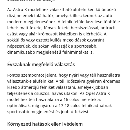
Az Astra K modellhez választható alufelniken különböző
dizájnelemek találhatók, amelyek illeszkednek az autó
modern megjelenéséhez. A felnik felületkezelése többféle
lehet: matt fekete, fényes fekete becsiszolással, antracit,
ezüst vagy akár krómozott kivitelben is elérhetők. A
sokküllős vagy osztott küllős megoldások egyaránt
népszerűek, de sokan választják a sportosabb,
dinamikusabb megjelenésű felnimintákat is.
Évszaknak megfelelő választás
Fontos szempontot jelent, hogy nyári vagy téli használatra
választunk-e alufelniket. A téli időszakra gyakran érdemes
kisebb átmérőjű felniket választani, amelyek jobban
teljesítenek a csúszós, havas utakon. Az Opel Astra K
modellhez téli használatra a 16 colos méretek az
optimálisak, míg nyáron a 17-18 colos felnik adhatnak
sportosabb megjelenést és jobb útfekvést.
Környezeti hatások elleni védelem