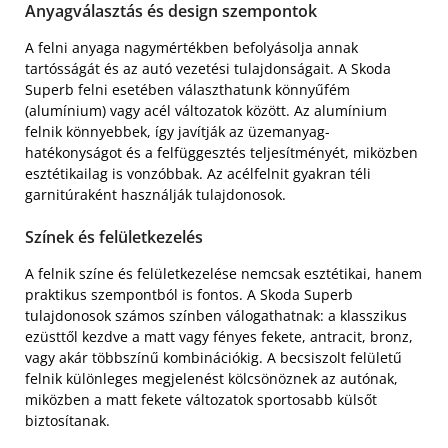
Anyagválasztás és design szempontok
A felni anyaga nagymértékben befolyásolja annak
tartósságát és az autó vezetési tulajdonságait. A Skoda
Superb felni esetében választhatunk könnyűfém
(alumínium) vagy acél változatok között. Az alumínium
felnik könnyebbek, így javítják az üzemanyag-
hatékonyságot és a felfüggesztés teljesítményét, miközben
esztétikailag is vonzóbbak. Az acélfelnit gyakran téli
garnitúraként használják tulajdonosok.
Színek és felületkezelés
A felnik színe és felületkezelése nemcsak esztétikai, hanem
praktikus szempontból is fontos. A Skoda Superb
tulajdonosok számos színben válogathatnak: a klasszikus
ezüsttől kezdve a matt vagy fényes fekete, antracit, bronz,
vagy akár többszínű kombinációkig. A becsiszolt felületű
felnik különleges megjelenést kölcsönöznek az autónak,
miközben a matt fekete változatok sportosabb külsőt
biztosítanak.