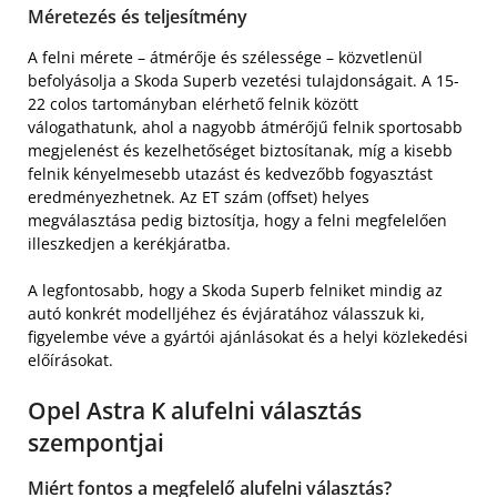
Méretezés és teljesítmény
A felni mérete – átmérője és szélessége – közvetlenül
befolyásolja a Skoda Superb vezetési tulajdonságait. A 15-
22 colos tartományban elérhető felnik között
válogathatunk, ahol a nagyobb átmérőjű felnik sportosabb
megjelenést és kezelhetőséget biztosítanak, míg a kisebb
felnik kényelmesebb utazást és kedvezőbb fogyasztást
eredményezhetnek. Az ET szám (offset) helyes
megválasztása pedig biztosítja, hogy a felni megfelelően
illeszkedjen a kerékjáratba.
A legfontosabb, hogy a Skoda Superb felniket mindig az
autó konkrét modelljéhez és évjáratához válasszuk ki,
figyelembe véve a gyártói ajánlásokat és a helyi közlekedési
előírásokat.
Opel Astra K alufelni választás
szempontjai
Miért fontos a megfelelő alufelni választás?