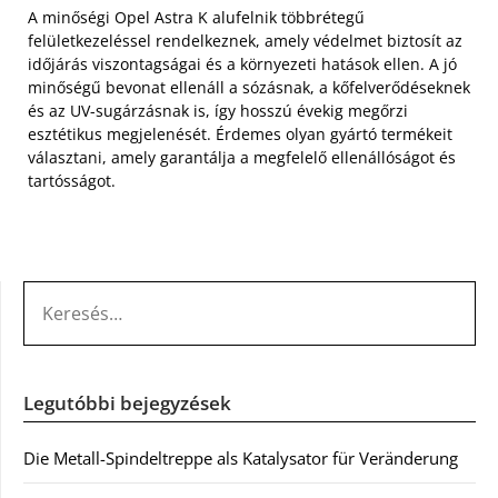
A minőségi Opel Astra K alufelnik többrétegű
felületkezeléssel rendelkeznek, amely védelmet biztosít az
időjárás viszontagságai és a környezeti hatások ellen. A jó
minőségű bevonat ellenáll a sózásnak, a kőfelverődéseknek
és az UV-sugárzásnak is, így hosszú évekig megőrzi
esztétikus megjelenését. Érdemes olyan gyártó termékeit
választani, amely garantálja a megfelelő ellenállóságot és
tartósságot.
KERESÉS:
Legutóbbi bejegyzések
Die Metall-Spindeltreppe als Katalysator für Veränderung