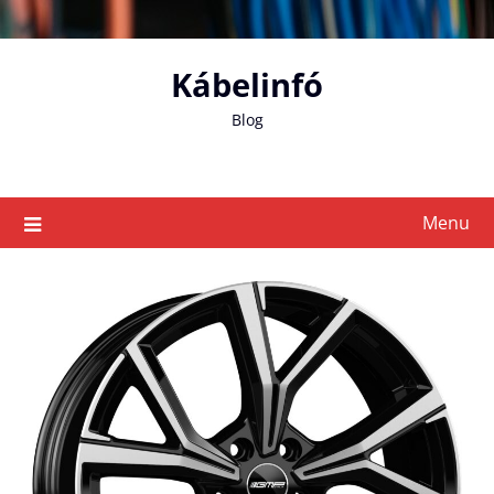
Skip
to
content
Kábelinfó
Blog
Menu