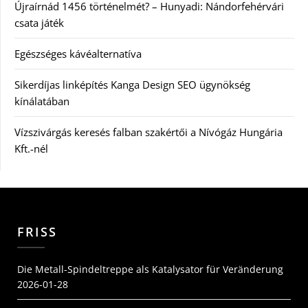
Újraírnád 1456 történelmét? – Hunyadi: Nándorfehérvári
csata játék
Egészséges kávéalternatíva
Sikerdíjas linképítés Kanga Design SEO ügynökség
kínálatában
Vízszivárgás keresés falban szakértői a Nívógáz Hungária
Kft.-nél
FRISS
Die Metall-Spindeltreppe als Katalysator für Veränderung
2026-01-28