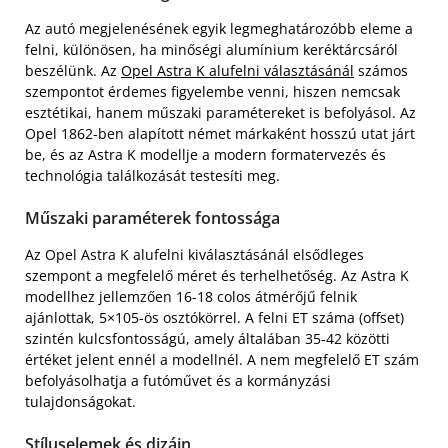
Az autó megjelenésének egyik legmeghatározóbb eleme a
felni, különösen, ha minőségi alumínium keréktárcsáról
beszélünk. Az
Opel Astra K alufelni választásánál
számos
szempontot érdemes figyelembe venni, hiszen nemcsak
esztétikai, hanem műszaki paramétereket is befolyásol. Az
Opel 1862-ben alapított német márkaként hosszú utat járt
be, és az Astra K modellje a modern formatervezés és
technológia találkozását testesíti meg.
Műszaki paraméterek fontossága
Az Opel Astra K alufelni kiválasztásánál elsődleges
szempont a megfelelő méret és terhelhetőség. Az Astra K
modellhez jellemzően 16-18 colos átmérőjű felnik
ajánlottak, 5×105-ös osztókörrel. A felni ET száma (offset)
szintén kulcsfontosságú, amely általában 35-42 közötti
értéket jelent ennél a modellnél. A nem megfelelő ET szám
befolyásolhatja a futóművet és a kormányzási
tulajdonságokat.
Stíluselemek és dizájn