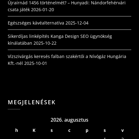
Újraírnád 1456 történelmét? – Hunyadi: Nándorfehérvári
csata játék
2026-01-20
Egészséges kávéalternatíva
2025-12-04
Sikerdíjas linképítés Kanga Design SEO ügynökség
kínálatában
2025-10-22
Vízszivárgás keresés falban szakértői a Nívógáz Hungária
Kft.-nél
2025-10-01
MEGJELENÉSEK
2026. augusztus
h
K
s
c
p
s
v