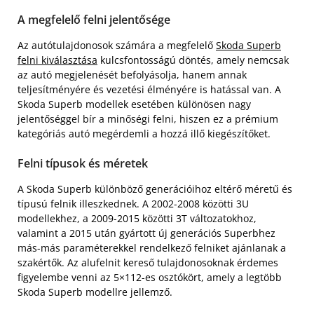
A megfelelő felni jelentősége
Az autótulajdonosok számára a megfelelő
Skoda Superb
felni kiválasztása
kulcsfontosságú döntés, amely nemcsak
az autó megjelenését befolyásolja, hanem annak
teljesítményére és vezetési élményére is hatással van. A
Skoda Superb modellek esetében különösen nagy
jelentőséggel bír a minőségi felni, hiszen ez a prémium
kategóriás autó megérdemli a hozzá illő kiegészítőket.
Felni típusok és méretek
A Skoda Superb különböző generációihoz eltérő méretű és
típusú felnik illeszkednek. A 2002-2008 közötti 3U
modellekhez, a 2009-2015 közötti 3T változatokhoz,
valamint a 2015 után gyártott új generációs Superbhez
más-más paraméterekkel rendelkező felniket ajánlanak a
szakértők. Az alufelnit kereső tulajdonosoknak érdemes
figyelembe venni az 5×112-es osztókört, amely a legtöbb
Skoda Superb modellre jellemző.